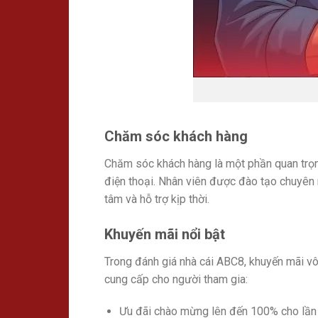
Chăm sóc khách hàng
Chăm sóc khách hàng là một phần quan trọng
điện thoại. Nhân viên được đào tạo chuyên
tâm và hỗ trợ kịp thời.
Khuyến mãi nổi bật
Trong đánh giá nhà cái ABC8, khuyến mãi vô
cung cấp cho người tham gia:
Ưu đãi chào mừng lên đến 100% cho lần 