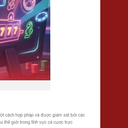
một cách hợp pháp và được giám sát bởi các
thế giới trong lĩnh vực cá cược trực