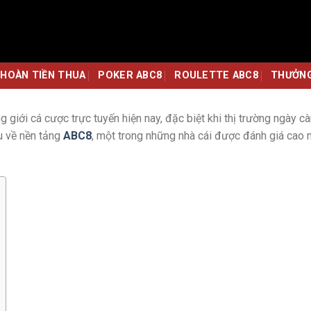
HOÀN TIỀN THUA
POKER ABC8
ROULETTE ABC8
THƯỞNG
g giới cá cược trực tuyến hiện nay, đặc biệt khi thị trường ngày c
u về nền tảng
ABC8
, một trong những nhà cái được đánh giá cao 