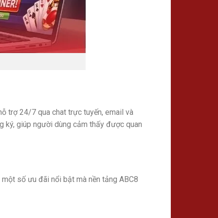
 trợ 24/7 qua chat trực tuyến, email và
ng ký, giúp người dùng cảm thấy được quan
là một số ưu đãi nổi bật mà nền tảng ABC8