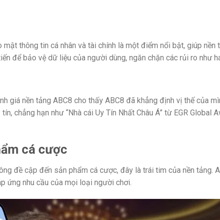
ật thông tin cá nhân và tài chính là một điểm nổi bật, giúp nền t
n để bảo vệ dữ liệu của người dùng, ngăn chặn các rủi ro như h
đánh giá nền tảng ABC8 cho thấy ABC8 đã khẳng định vị thế của m
 tín, chẳng hạn như “Nhà cái Uy Tín Nhất Châu Á” từ EGR Global
hẩm cá cược
ng đề cập đến sản phẩm cá cược, đây là trái tim của nền tảng. A
áp ứng nhu cầu của mọi loại người chơi.