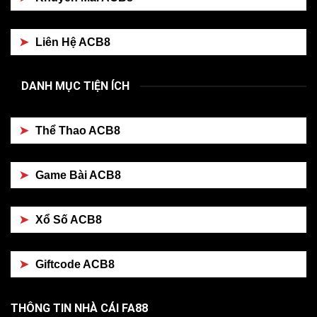
Liên Hệ ACB8
DANH MỤC TIỆN ÍCH
Thể Thao ACB8
Game Bài ACB8
Xổ Số ACB8
Giftcode ACB8
THÔNG TIN NHÀ CÁI FA88