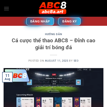
Skip
to
content
ĐĂNG NHẬP
ĐĂNG KÝ
HƯỚNG DẪN
Cá cược thể thao ABC8 – Đỉnh cao
giải trí bóng đá
POSTED ON
AUGUST 11, 2025
BY
SEO
11
Aug