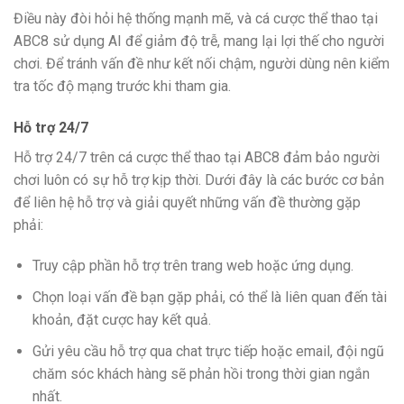
Điều này đòi hỏi hệ thống mạnh mẽ, và cá cược thể thao tại
ABC8 sử dụng AI để giảm độ trễ, mang lại lợi thế cho người
chơi. Để tránh vấn đề như kết nối chậm, người dùng nên kiểm
tra tốc độ mạng trước khi tham gia.
Hỗ trợ 24/7
Hỗ trợ 24/7 trên cá cược thể thao tại ABC8 đảm bảo người
chơi luôn có sự hỗ trợ kịp thời. Dưới đây là các bước cơ bản
để liên hệ hỗ trợ và giải quyết những vấn đề thường gặp
phải:
Truy cập phần hỗ trợ trên trang web hoặc ứng dụng.
Chọn loại vấn đề bạn gặp phải, có thể là liên quan đến tài
khoản, đặt cược hay kết quả.
Gửi yêu cầu hỗ trợ qua chat trực tiếp hoặc email, đội ngũ
chăm sóc khách hàng sẽ phản hồi trong thời gian ngắn
nhất.