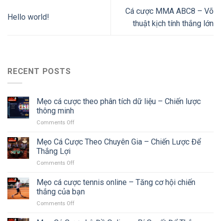
Cá cược MMA ABC8 – Võ
Hello world!
thuật kịch tính thắng lớn
RECENT POSTS
Mẹo cá cược theo phân tích dữ liệu – Chiến lược
thông minh
Comments Off
on
Mẹo
cá
Mẹo Cá Cược Theo Chuyên Gia – Chiến Lược Để
cược
Thắng Lợi
theo
Comments Off
on
phân
Mẹo
tích
Cá
Mẹo cá cược tennis online – Tăng cơ hội chiến
dữ
Cược
liệu
thắng của bạn
Theo
–
Comments Off
on
Chuyên
Chiến
Mẹo
Gia
lược
cá