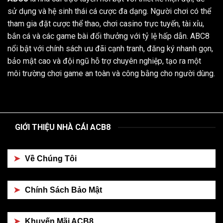
sử dụng và hệ sinh thái cá cược đa dạng. Người chơi có thể
tham gia đặt cược thể thao, chơi casino trực tuyến, tài xỉu,
bắn cá và các game bài đổi thưởng với tỷ lệ hấp dẫn. ABC8
nổi bật với chính sách ưu đãi cạnh tranh, đăng ký nhanh gọn,
bảo mật cao và đội ngũ hỗ trợ chuyên nghiệp, tạo ra một
môi trường chơi game an toàn và công bằng cho người dùng.
GIỚI THIỆU NHÀ CÁI ACB8
Về Chúng Tôi
Chính Sách Bảo Mật
Khuyến Mãi ACB8