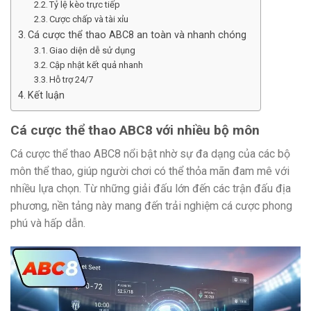
Tỷ lệ kèo trực tiếp
Cược chấp và tài xỉu
Cá cược thể thao ABC8 an toàn và nhanh chóng
Giao diện dễ sử dụng
Cập nhật kết quả nhanh
Hỗ trợ 24/7
Kết luận
Cá cược thể thao ABC8 với nhiều bộ môn
Cá cược thể thao ABC8 nổi bật nhờ sự đa dạng của các bộ
môn thể thao, giúp người chơi có thể thỏa mãn đam mê với
nhiều lựa chọn. Từ những giải đấu lớn đến các trận đấu địa
phương, nền tảng này mang đến trải nghiệm cá cược phong
phú và hấp dẫn.