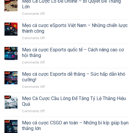
Mẹo Cá Cược Lô Đề Online – Bí Quyết Để Thắng
–
thông
cược
Chiến
Lớn
minh
tennis
Lược
Comments Off
on
online
Để
Mẹo
–
Thắng
Cá
Mẹo cá cược eSports Việt Nam – Những chiến lược
Tăng
Lợi
Cược
cơ
thành công
Lô
hội
Comments Off
on
Đề
chiến
Mẹo
Online
thắng
cá
Mẹo cá cược Esports quốc tế – Cách nâng cao cơ
–
của
cược
Bí
hội thắng
bạn
eSports
Quyết
Comments Off
on
Việt
Để
Mẹo
Nam
Thắng
cá
Mẹo cá cược Esports dễ thắng – Sức hấp dẫn khó
–
Lớn
cược
Những
cưỡng!
Esports
chiến
Comments Off
on
quốc
lược
Mẹo
tế
thành
cá
Mẹo Cá Cược Cầu Lông Để Tăng Tỷ Lệ Thắng Hiệu
–
công
cược
Cách
Quả
Esports
nâng
Comments Off
on
dễ
cao
Mẹo
thắng
cơ
Cá
Mẹo cá cược CSGO an toàn – Những bí kíp giúp bạn
–
hội
Cược
Sức
thắng lớn
thắng
Cầu
hấp