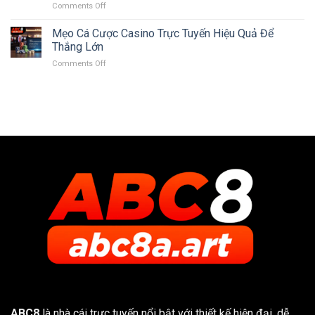
Comments Off
on
Lông
dẫn
Mẹo
Để
khó
cá
Mẹo Cá Cược Casino Trực Tuyến Hiệu Quả Để
Tăng
cưỡng!
cược
Tỷ
Thắng Lớn
CSGO
Lệ
Comments Off
on
an
Thắng
Mẹo
toàn
Hiệu
Cá
–
Quả
Cược
Những
Casino
bí
Trực
kíp
Tuyến
giúp
Hiệu
bạn
Quả
thắng
Để
lớn
Thắng
Lớn
ABC8
là nhà cái trực tuyến nổi bật với thiết kế hiện đại, dễ