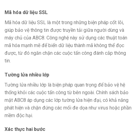
Mã hóa dữ liệu SSL
Mã hóa dữ liệu SSL là một trong những biện pháp cốt lõi,
giúp bảo vệ thông tin được truyền tải giữa người dùng và
máy chủ của ABC8. Công nghệ này sử dụng các thuật toán
mã hóa mạnh mẽ để biến dữ liệu thành mã không thể đọc
được, từ đó ngăn chặn các cuộc tấn công đánh cắp thông
tin.
Tường lửa nhiều lớp
Tường lửa nhiều lớp là biện pháp quan trọng để bảo vệ hệ
thống khỏi các cuộc tấn công từ bên ngoài. Chính sách bảo
mật ABC8 áp dụng các lớp tường lửa hiện đại, có khả năng
phát hiện và chặn đứng các mối đe dọa như virus hoặc phần
mềm độc hại.
Xác thực hai bước