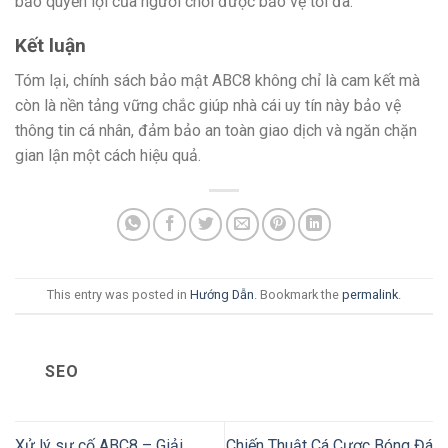
bảo quyền lợi của người chơi được bảo vệ tối đa.
Kết luận
Tóm lại, chính sách bảo mật ABC8 không chỉ là cam kết mà
còn là nền tảng vững chắc giúp nhà cái uy tín này bảo vệ
thông tin cá nhân, đảm bảo an toàn giao dịch và ngăn chặn
gian lận một cách hiệu quả.
This entry was posted in
Hướng Dẫn
. Bookmark the
permalink
.
SEO
Xử lý sự cố ABC8 – Giải
Chiến Thuật Cá Cược Bóng Đá