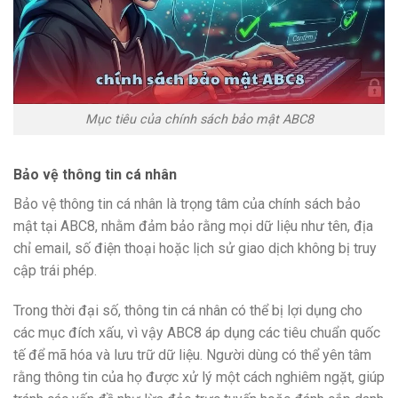
Mục tiêu của chính sách bảo mật ABC8
Bảo vệ thông tin cá nhân
Bảo vệ thông tin cá nhân là trọng tâm của chính sách bảo
mật tại ABC8, nhằm đảm bảo rằng mọi dữ liệu như tên, địa
chỉ email, số điện thoại hoặc lịch sử giao dịch không bị truy
cập trái phép.
Trong thời đại số, thông tin cá nhân có thể bị lợi dụng cho
các mục đích xấu, vì vậy ABC8 áp dụng các tiêu chuẩn quốc
tế để mã hóa và lưu trữ dữ liệu. Người dùng có thể yên tâm
rằng thông tin của họ được xử lý một cách nghiêm ngặt, giúp