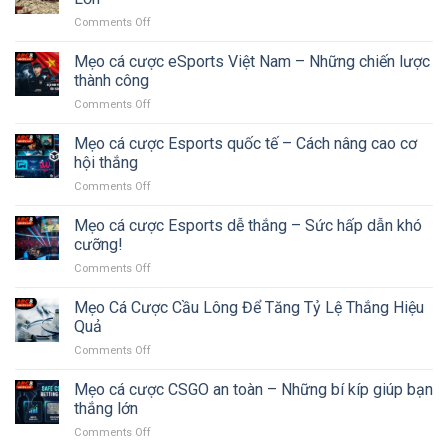
tennis
Lược
Comments Off
on
online
Để
Mẹo
–
Thắng
Cá
Mẹo cá cược eSports Việt Nam – Những chiến lược
Tăng
Lợi
Cược
cơ
thành công
Lô
hội
Comments Off
on
Đề
chiến
Mẹo
Online
thắng
cá
Mẹo cá cược Esports quốc tế – Cách nâng cao cơ
–
của
cược
Bí
hội thắng
bạn
eSports
Quyết
Comments Off
on
Việt
Để
Mẹo
Nam
Thắng
cá
Mẹo cá cược Esports dễ thắng – Sức hấp dẫn khó
–
Lớn
cược
Những
cưỡng!
Esports
chiến
Comments Off
on
quốc
lược
Mẹo
tế
thành
cá
Mẹo Cá Cược Cầu Lông Để Tăng Tỷ Lệ Thắng Hiệu
–
công
cược
Cách
Quả
Esports
nâng
Comments Off
on
dễ
cao
Mẹo
thắng
cơ
Cá
Mẹo cá cược CSGO an toàn – Những bí kíp giúp bạn
–
hội
Cược
Sức
thắng lớn
thắng
Cầu
hấp
Comments Off
on
Lông
dẫn