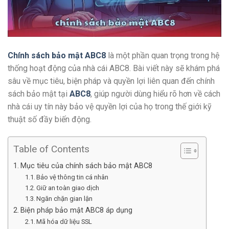
Chính sách bảo mật ABC8
là một phần quan trọng trong hệ
thống hoạt động của nhà cái ABC8. Bài viết này sẽ khám phá
sâu về mục tiêu, biện pháp và quyền lợi liên quan đến chính
sách bảo mật tại
ABC8
, giúp người dùng hiểu rõ hơn về cách
nhà cái uy tín này bảo vệ quyền lợi của họ trong thế giới kỹ
thuật số đầy biến động.
Table of Contents
Mục tiêu của chính sách bảo mật ABC8
Bảo vệ thông tin cá nhân
Giữ an toàn giao dịch
Ngăn chặn gian lận
Biện pháp bảo mật ABC8 áp dụng
Mã hóa dữ liệu SSL