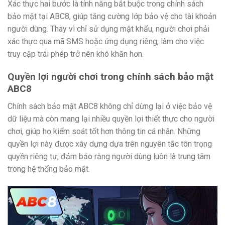
Xác thực hai bước là tính năng bắt buộc trong chính sách
bảo mật tại ABC8, giúp tăng cường lớp bảo vệ cho tài khoản
người dùng. Thay vì chỉ sử dụng mật khẩu, người chơi phải
xác thực qua mã SMS hoặc ứng dụng riêng, làm cho việc
truy cập trái phép trở nên khó khăn hơn.
Quyền lợi người chơi trong chính sách bảo mật
ABC8
Chính sách bảo mật ABC8 không chỉ dừng lại ở việc bảo vệ
dữ liệu mà còn mang lại nhiều quyền lợi thiết thực cho người
chơi, giúp họ kiểm soát tốt hơn thông tin cá nhân. Những
quyền lợi này được xây dựng dựa trên nguyên tắc tôn trọng
quyền riêng tư, đảm bảo rằng người dùng luôn là trung tâm
trong hệ thống bảo mật.