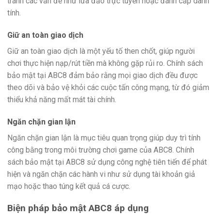
tránh các vấn đề như lừa đảo trực tuyến hoặc đánh cắp danh
tính.
Giữ an toàn giao dịch
Giữ an toàn giao dịch là một yếu tố then chốt, giúp người
chơi thực hiện nạp/rút tiền mà không gặp rủi ro. Chính sách
bảo mật tại ABC8 đảm bảo rằng mọi giao dịch đều được
theo dõi và bảo vệ khỏi các cuộc tấn công mạng, từ đó giảm
thiểu khả năng mất mát tài chính.
Ngăn chặn gian lận
Ngăn chặn gian lận là mục tiêu quan trọng giúp duy trì tính
công bằng trong môi trường chơi game của ABC8. Chính
sách bảo mật tại ABC8 sử dụng công nghệ tiên tiến để phát
hiện và ngăn chặn các hành vi như sử dụng tài khoản giả
mạo hoặc thao túng kết quả cá cược.
Biện pháp bảo mật ABC8 áp dụng