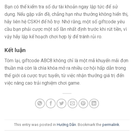
Bạn có thể kiểm tra số dư tài khoản ngay lập tức để sử
dụng. Nếu gặp vấn đề, chẳng hạn như thưởng không hiển thị,
hãy liên hệ CSKH để hỗ trợ. Nhớ rằng, một số giftcode yêu
cầu bạn phải cược một số lần nhất định trước khi rút tiền, vì
vậy hãy lập kế hoạch chơi hợp lý để tránh rủi ro.
Kết luận
Tóm lại, giftcode ABC8 không chỉ là một mã khuyến mãi đơn
thuần mà còn là chìa khóa mở ra nhiều cơ hội hấp dẫn trong
thế giới cá cược trực tuyến, từ việc nhận thưởng giá trị đến
việc nâng cao trải nghiệm chơi game.
This entry was posted in
Hướng Dẫn
. Bookmark the
permalink
.