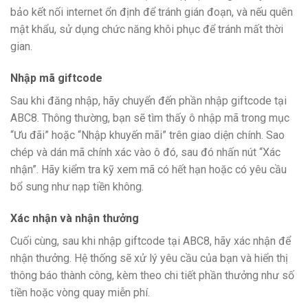
bảo kết nối internet ổn định để tránh gián đoạn, và nếu quên
mật khẩu, sử dụng chức năng khôi phục để tránh mất thời
gian.
Nhập mã giftcode
Sau khi đăng nhập, hãy chuyển đến phần nhập giftcode tại
ABC8. Thông thường, bạn sẽ tìm thấy ô nhập mã trong mục
“Ưu đãi” hoặc “Nhập khuyến mãi” trên giao diện chính. Sao
chép và dán mã chính xác vào ô đó, sau đó nhấn nút “Xác
nhận”. Hãy kiểm tra kỹ xem mã có hết hạn hoặc có yêu cầu
bổ sung như nạp tiền không.
Xác nhận và nhận thưởng
Cuối cùng, sau khi nhập giftcode tại ABC8, hãy xác nhận để
nhận thưởng. Hệ thống sẽ xử lý yêu cầu của bạn và hiển thị
thông báo thành công, kèm theo chi tiết phần thưởng như số
tiền hoặc vòng quay miễn phí.