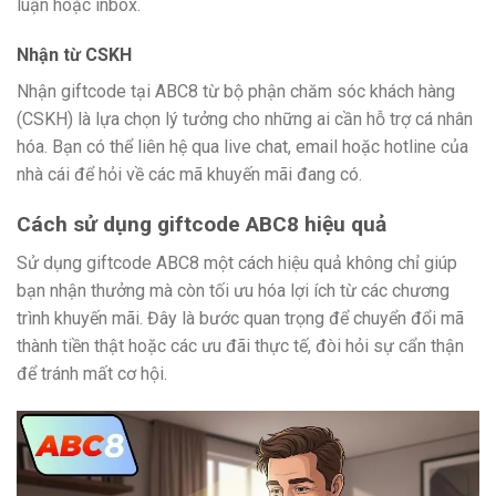
luận hoặc inbox.
Nhận từ CSKH
Nhận giftcode tại ABC8 từ bộ phận chăm sóc khách hàng
(CSKH) là lựa chọn lý tưởng cho những ai cần hỗ trợ cá nhân
hóa. Bạn có thể liên hệ qua live chat, email hoặc hotline của
nhà cái để hỏi về các mã khuyến mãi đang có.
Cách sử dụng giftcode ABC8 hiệu quả
Sử dụng giftcode ABC8 một cách hiệu quả không chỉ giúp
bạn nhận thưởng mà còn tối ưu hóa lợi ích từ các chương
trình khuyến mãi. Đây là bước quan trọng để chuyển đổi mã
thành tiền thật hoặc các ưu đãi thực tế, đòi hỏi sự cẩn thận
để tránh mất cơ hội.