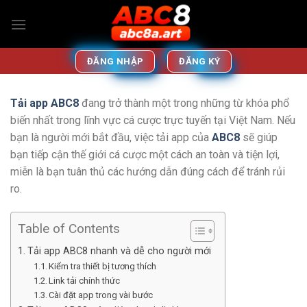
Skip
to
content
ĐĂNG NHẬP
ĐĂNG KÝ
Tải app ABC8
đang trở thành một trong những từ khóa phổ
biến nhất trong lĩnh vực cá cược trực tuyến tại Việt Nam. Nếu
bạn là người mới bắt đầu, việc tải app của
ABC8
sẽ giúp
bạn tiếp cận thế giới cá cược một cách an toàn và tiện lợi,
miễn là bạn tuân thủ các hướng dẫn đúng cách để tránh rủi
ro.
Table of Contents
Tải app ABC8 nhanh và dễ cho người mới
Kiểm tra thiết bị tương thích
Link tải chính thức
Cài đặt app trong vài bước