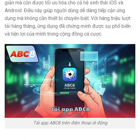
giản mà còn được tối ưu hóa cho cả hệ sinh thái iOS và
Android. Điều này giúp người dùng dễ dàng tiếp cận ứng
dụng mà không cần thiết bị chuyên biệt. Với hàng triệu lượt
tải hàng tháng, ứng dụng đã chứng minh được sự phổ biến
và tiện lợi của mình trong cộng đồng cá cược.
Tải app ABC8 trên điện thoại di động