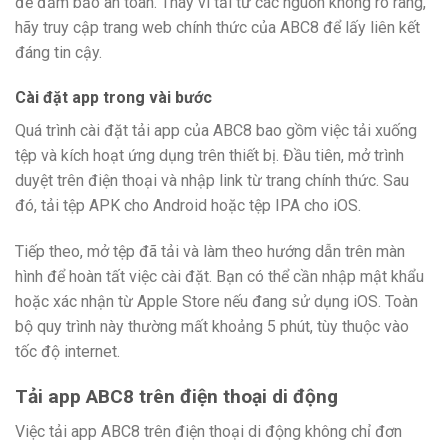
để đảm bảo an toàn. Thay vì tải từ các nguồn không rõ ràng,
hãy truy cập trang web chính thức của ABC8 để lấy liên kết
đáng tin cậy.
Cài đặt app trong vài bước
Quá trình cài đặt tải app của ABC8 bao gồm việc tải xuống
tệp và kích hoạt ứng dụng trên thiết bị. Đầu tiên, mở trình
duyệt trên điện thoại và nhập link từ trang chính thức. Sau
đó, tải tệp APK cho Android hoặc tệp IPA cho iOS.
Tiếp theo, mở tệp đã tải và làm theo hướng dẫn trên màn
hình để hoàn tất việc cài đặt. Bạn có thể cần nhập mật khẩu
hoặc xác nhận từ Apple Store nếu đang sử dụng iOS. Toàn
bộ quy trình này thường mất khoảng 5 phút, tùy thuộc vào
tốc độ internet.
Tải app ABC8 trên điện thoại di động
Việc tải app ABC8 trên điện thoại di động không chỉ đơn