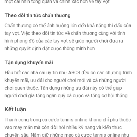
một cái nhìn tổng quan và chính xác hơn về tay vợt.
Theo dõi tin tức chấn thương
Chấn thương có thể ảnh hưởng lớn đến khả năng thi đấu của
tay vợt. Việc theo dõi tin tức về chấn thương cùng với tình
hình phong độ của các tay vợt sẽ giúp người chơi đưa ra
những quyết định đặt cược thông minh hơn.
Tận dụng khuyến mãi
Hầu hết các nhà cái uy tín như ABC8 đều có các chương trình
khuyến mãi, ưu đãi cho người chơi mới và cả những người
chơi quen thuộc. Tận dụng những ưu đãi này có thể giúp
người chơi gia tăng ngân quỹ cá cược và tăng cơ hội thắng.
Kết luận
Thành công trong cá cược tennis online không chỉ phụ thuộc
vào may mắn mà cón đòi hỏi nhiều kỹ năng và kiến thức
chuyên sâu. Nắm giữ những mẹo cá cược tennis online như