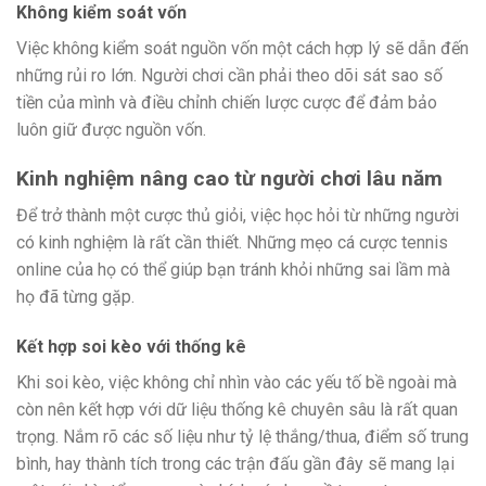
Không kiểm soát vốn
Việc không kiểm soát nguồn vốn một cách hợp lý sẽ dẫn đến
những rủi ro lớn. Người chơi cần phải theo dõi sát sao số
tiền của mình và điều chỉnh chiến lược cược để đảm bảo
luôn giữ được nguồn vốn.
Kinh nghiệm nâng cao từ người chơi lâu năm
Để trở thành một cược thủ giỏi, việc học hỏi từ những người
có kinh nghiệm là rất cần thiết. Những mẹo cá cược tennis
online của họ có thể giúp bạn tránh khỏi những sai lầm mà
họ đã từng gặp.
Kết hợp soi kèo với thống kê
Khi soi kèo, việc không chỉ nhìn vào các yếu tố bề ngoài mà
còn nên kết hợp với dữ liệu thống kê chuyên sâu là rất quan
trọng. Nắm rõ các số liệu như tỷ lệ thắng/thua, điểm số trung
bình, hay thành tích trong các trận đấu gần đây sẽ mang lại