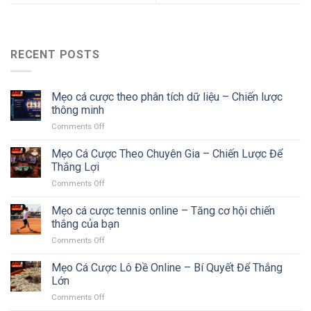
RECENT POSTS
Mẹo cá cược theo phân tích dữ liệu – Chiến lược
thông minh
Comments Off
on
Mẹo
cá
Mẹo Cá Cược Theo Chuyên Gia – Chiến Lược Để
cược
Thắng Lợi
theo
Comments Off
on
phân
Mẹo
tích
Cá
Mẹo cá cược tennis online – Tăng cơ hội chiến
dữ
Cược
liệu
thắng của bạn
Theo
–
Comments Off
on
Chuyên
Chiến
Mẹo
Gia
lược
cá
Mẹo Cá Cược Lô Đề Online – Bí Quyết Để Thắng
–
thông
cược
Chiến
Lớn
minh
tennis
Lược
Comments Off
on
online
Để
Mẹo