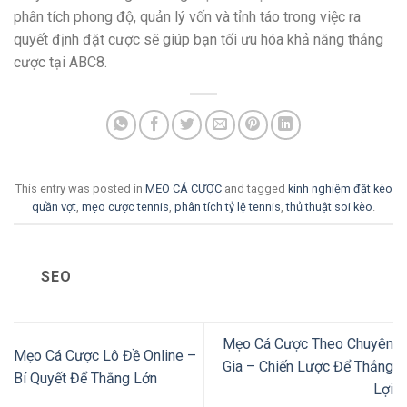
phân tích phong độ, quản lý vốn và tỉnh táo trong việc ra
quyết định đặt cược sẽ giúp bạn tối ưu hóa khả năng thắng
cược tại ABC8.
This entry was posted in
MẸO CÁ CƯỢC
and tagged
kinh nghiệm đặt kèo
quần vợt
,
mẹo cược tennis
,
phân tích tỷ lệ tennis
,
thủ thuật soi kèo
.
SEO
Mẹo Cá Cược Theo Chuyên
Mẹo Cá Cược Lô Đề Online –
Gia – Chiến Lược Để Thắng
Bí Quyết Để Thắng Lớn
Lợi