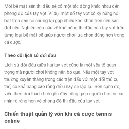
Mỗi bề mặt sân thi đấu sẽ có một tác động khác nhau đến
phong độ của tay vợt. Ví dụ, một số tay vợt có kỹ năng nổi
bật trên sân cỏ nhưng lại gặp nhiều khó khăn trên nền sân
đất nện. Nghiên cứu sâu về khả năng thi đấu của tay vợt trên
từng loại bề mặt sẽ giúp người chơi lựa chọn đúng hơn trong
cá cược.
Theo dõi lịch sử đối đầu
Lịch sử đối đầu giữa hai tay vợt cũng là một yếu tố quan
trọng mà người chơi không nên bỏ qua. Nếu một tay vợt
thường xuyên thắng trong các trận đấu với một đối thủ cụ
thể, có khả năng cao rằng điều này sẽ lặp lại. Bên cạnh đó,
việc theo dõi thành tích gần đây cũng giúp người chơi có cái
nhìn rõ ràng hơn về phong độ thi đấu của tay vợt.
Chiến thuật quản lý vốn khi cá cược tennis
online