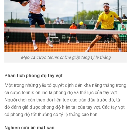
Mẹo cá cược tennis online giúp tăng tỷ lệ thắng
Phân tích phong độ tay vợt
Một trong những yếu tố quyết định đến khả năng thắng trong
cá cược tennis online là phong độ và thể lực của tay vợt.
Người chơi cần theo dõi liên tục các trận đấu trước đó, từ
đó đánh giá được phong độ hiện tại của tay vợt. Các tay vợt
có phong độ tốt thường có tỷ lệ thắng cao hơn.
Nghiên cứu bề mặt sân