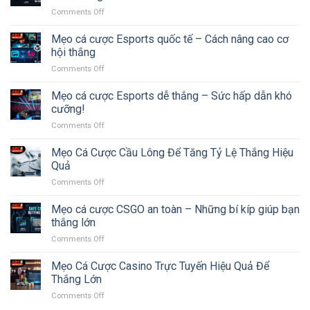
Lô
hội
Comments Off
on
Đề
chiến
Mẹo
Online
thắng
cá
Mẹo cá cược Esports quốc tế – Cách nâng cao cơ
–
của
cược
Bí
hội thắng
bạn
eSports
Quyết
Comments Off
on
Việt
Để
Mẹo
Nam
Thắng
cá
Mẹo cá cược Esports dễ thắng – Sức hấp dẫn khó
–
Lớn
cược
Những
cưỡng!
Esports
chiến
Comments Off
on
quốc
lược
Mẹo
tế
thành
cá
Mẹo Cá Cược Cầu Lông Để Tăng Tỷ Lệ Thắng Hiệu
–
công
cược
Cách
Quả
Esports
nâng
Comments Off
on
dễ
cao
Mẹo
thắng
cơ
Cá
Mẹo cá cược CSGO an toàn – Những bí kíp giúp bạn
–
hội
Cược
Sức
thắng lớn
thắng
Cầu
hấp
Comments Off
on
Lông
dẫn
Mẹo
Để
khó
cá
Mẹo Cá Cược Casino Trực Tuyến Hiệu Quả Để
Tăng
cưỡng!
cược
Tỷ
Thắng Lớn
CSGO
Lệ
Comments Off
on
an
Thắng
Mẹo
toàn