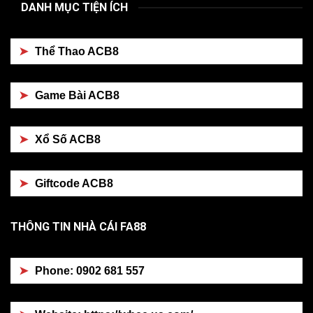
DANH MỤC TIỆN ÍCH
Thể Thao ACB8
Game Bài ACB8
Xổ Số ACB8
Giftcode ACB8
THÔNG TIN NHÀ CÁI FA88
Phone: 0902 681 557